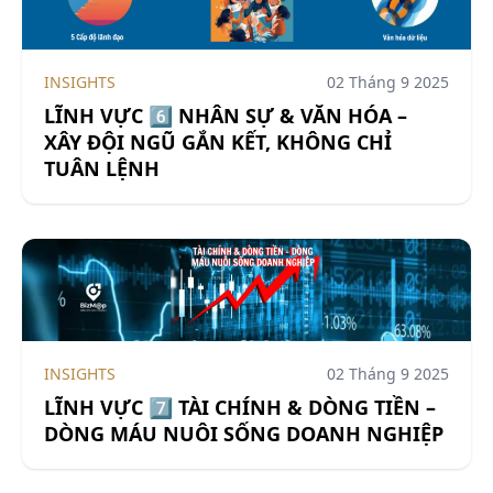
INSIGHTS
02 Tháng 9 2025
LĨNH VỰC 6️⃣ NHÂN SỰ & VĂN HÓA –
XÂY ĐỘI NGŨ GẮN KẾT, KHÔNG CHỈ
TUÂN LỆNH
INSIGHTS
02 Tháng 9 2025
LĨNH VỰC 7️⃣ TÀI CHÍNH & DÒNG TIỀN –
DÒNG MÁU NUÔI SỐNG DOANH NGHIỆP