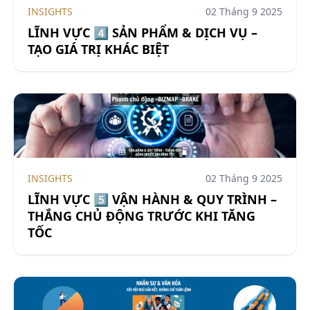
INSIGHTS
02 Tháng 9 2025
LĨNH VỰC 4️⃣ SẢN PHẨM & DỊCH VỤ –
TẠO GIÁ TRỊ KHÁC BIỆT
INSIGHTS
02 Tháng 9 2025
LĨNH VỰC 5️⃣ VẬN HÀNH & QUY TRÌNH –
THẮNG CHỦ ĐỘNG TRƯỚC KHI TĂNG
TỐC