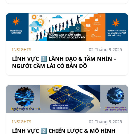
INSIGHTS
02 Tháng 9 2025
LĨNH VỰC 1️⃣ LÃNH ĐẠO & TẦM NHÌN –
NGƯỜI CẦM LÁI CÓ BẢN ĐỒ
INSIGHTS
02 Tháng 9 2025
LĨNH VỰC 2️⃣ CHIẾN LƯỢC & MÔ HÌNH