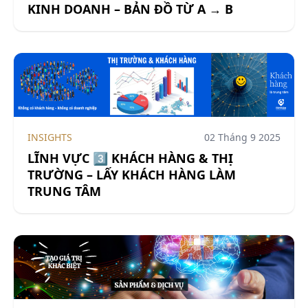
KINH DOANH – BẢN ĐỒ TỪ A → B
INSIGHTS
02 Tháng 9 2025
LĨNH VỰC 3️⃣ KHÁCH HÀNG & THỊ
TRƯỜNG – LẤY KHÁCH HÀNG LÀM
TRUNG TÂM