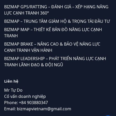
BIZMAP GPS/RATTING – ĐÁNH GIÁ – XẾP HẠNG NĂNG
LỰC CẠNH TRANH 360°
BIZMAP – TRUNG TÂM GIÁM HỘ & TRỌNG TÀI ĐẦU TƯ
BIZMAP MAP – THIẾT KẾ BẢN ĐỒ NĂNG LỰC CẠNH
TRANH
BIZMAP BRAKE – NÂNG CAO & BẢO VỆ NĂNG LỰC
CẠNH TRANH VẬN HÀNH
BIZMAP LEADERSHIP – PHÁT TRIỂN NĂNG LỰC CẠNH
TRANH LÃNH ĐẠO & ĐỘI NGŨ
Liên hệ
Mr Tự Do
Cố vấn doanh nghiệp
Phone:
+84 903880347
Email: bizmapvietnam@gmail.com